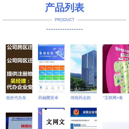
产品列表
PRODUCT
----------------
低价代办东
药融圈安卓
传统药企的
“互联网+食
城互联网药
版1.0.6 打
互联网转型
品”时代 每
品信息服务
造药圈智能
线下发展25
日优鲜亮相
许可证？警
化一站式资
年后，全面
2017食安