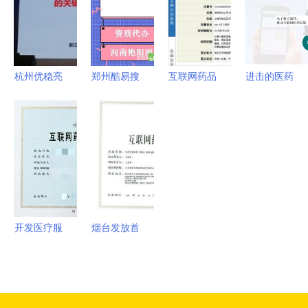
惕背后的风
料查阅服务
拥抱互联网
展，护
险与合规陷
医院与药品
航“舌尖安
阱
互联网信息
全”与药品
服务
互联网信息
杭州优稳亮
郑州酷易搜
互联网药品
进击的医药
服务双管齐
相医药化工
探析药品互
信息服务资
行业“互联
下
与互联网融
联网信息服
格证书
网+” 药品
合创新大
务资质与行
互联网信息
会，以智能
业发展
服务的新时
方案赋能行
代
业数字化转
型
开发医疗服
烟台发放首
务小程序所
张互联网药
需的资质与
品信息服务
药品互联网
资格证书